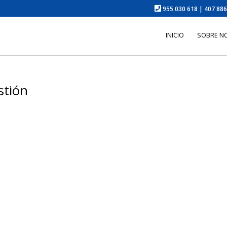
955 030 618 | 407 88
INICIO
SOBRE N
stión