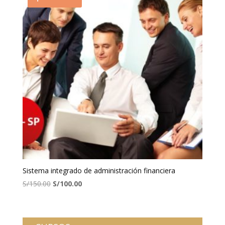
Sistema integrado de administración financiera
El
El
S/
150.00
S/
100.00
precio
precio
original
actual
era:
es: